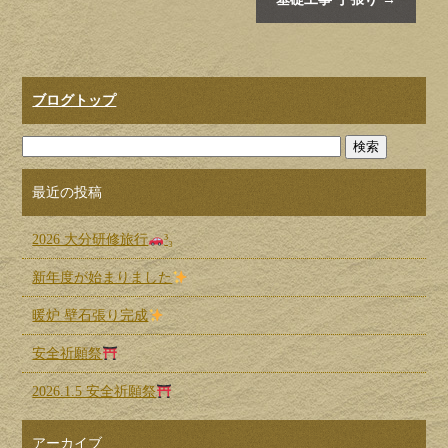
ブログトップ
最近の投稿
2026 大分研修旅行
³₃
新年度が始まりました
暖炉 壁石張り完成
安全祈願祭
2026.1.5 安全祈願祭
アーカイブ