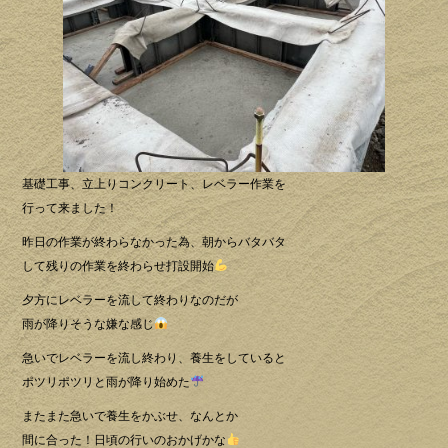
基礎工事、立上りコンクリート、レベラー作業を
行って来ました！
昨日の作業が終わらなかった為、朝からバタバタ
して残りの作業を終わらせ打設開始
夕方にレベラーを流して終わりなのだが
雨が降りそうな嫌な感じ
急いでレベラーを流し終わり、養生をしていると
ポツリポツリと雨が降り始めた
またまた急いで養生をかぶせ、なんとか
間に合った！日頃の行いのおかげかな